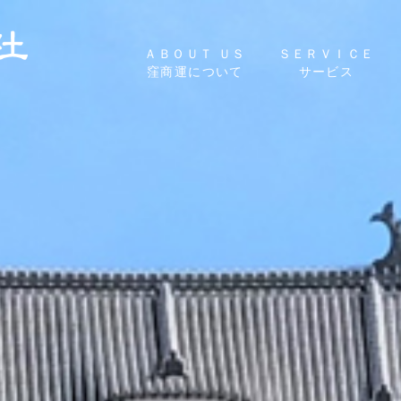
ＡＢＯＵＴ ＵＳ
ＳＥＲＶＩＣＥ
窪商運について
サービス